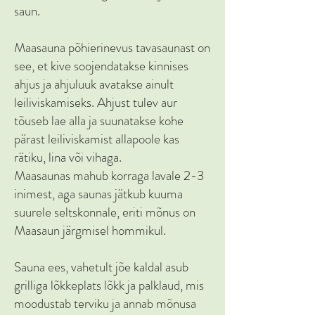
saun.
Maasauna põhierinevus tavasaunast on
see, et kive soojendatakse kinnises
ahjus ja ahjuluuk avatakse ainult
leiliviskamiseks. Ahjust tulev aur
tõuseb lae alla ja suunatakse kohe
pärast leiliviskamist allapoole kas
rätiku, lina või vihaga.
Maasaunas mahub korraga lavale 2-3
inimest, aga saunas jätkub kuuma
suurele seltskonnale, eriti mõnus on
Maasaun järgmisel hommikul.
Sauna ees, vahetult jõe kaldal asub
grilliga lõkkeplats lõkk ja palklaud, mis
moodustab terviku ja annab mõnusa