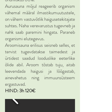
Aurusauna mõjul reageerib organism
vähemal määral ilmastikumuutustele,
on vähem vastuvõtlik haigusetekitajate
suhtes. Naha verevarustus tugevneb ja
nahk saab paremini hingata. Paraneb
organismi elutegevus.
Aroomisauna erilisus seisneb selles, et
tervist tugevdatakse taimedest ja
ürtidest saadud looduslike eeterlike
õlide abil. Aroom tõstab tuju, aitab
leevendada haigusi ja lõõgastab,
ainevahetus ning immuunsüsteem
ergastuvad.
HIND: 3h 120€