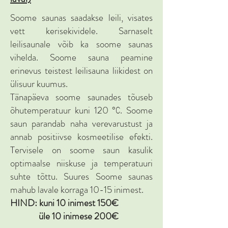
Soome saunas saadakse leili, visates
vett kerisekividele. Sarnaselt
leilisaunale võib ka soome saunas
vihelda. Soome sauna peamine
erinevus teistest leilisauna liikidest on
ülisuur kuumus.
Tänapäeva soome saunades tõuseb
õhutemperatuur kuni 120 °С. Soome
saun parandab naha verevarustust ja
annab positiivse kosmeetilise efekti.
Tervisele on soome saun kasulik
optimaalse niiskuse ja temperatuuri
suhte tõttu. Suures Soome saunas
mahub lavale korraga 10-15 inimest.
HIND: kuni 10 inimest 150€
üle 10 inimese 200€