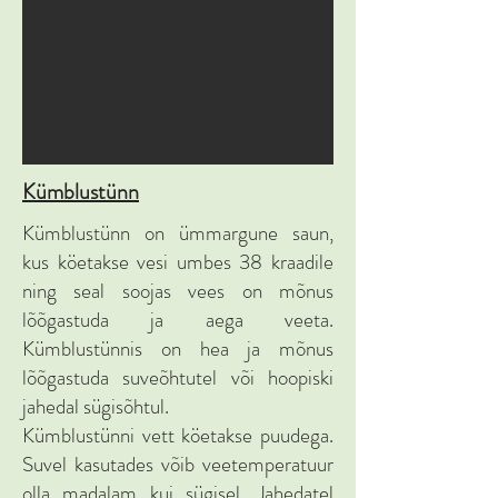
Kümblustünn
Kümblustünn on ümmargune saun,
kus köetakse vesi umbes 38 kraadile
ning seal soojas vees on mõnus
lõõgastuda ja aega veeta.
Kümblustünnis on hea ja mõnus
lõõgastuda suveõhtutel või hoopiski
jahedal sügisõhtul.
Kümblustünni vett köetakse puudega.
Suvel kasutades võib veetemperatuur
olla madalam kui sügisel. Jahedatel