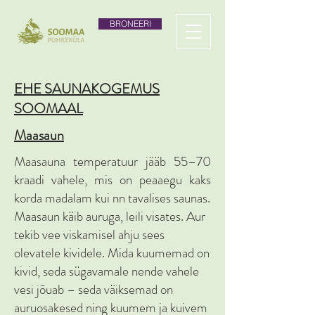
BRONEERI
EHE SAUNAKOGEMUS
SOOMAAL
Maasaun
Maasauna temperatuur jääb 55–70
kraadi vahele, mis on peaaegu kaks
korda madalam kui nn tavalises saunas.
Maasaun käib auruga, leili visates. Aur
tekib vee viskamisel ahju sees
olevatele kividele. Mida kuumemad on
kivid, seda sügavamale nende vahele
vesi jõuab – seda väiksemad on
auruosakesed ning kuumem ja kuivem