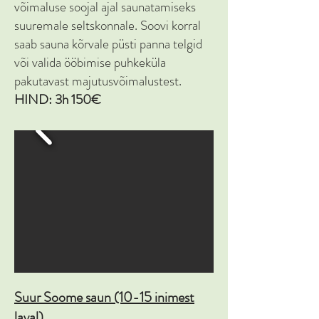
võimaluse soojal ajal saunatamiseks
suuremale seltskonnale. Soovi korral
saab sauna kõrvale püsti panna telgid
või valida ööbimise puhkeküla
pakutavast majutusvõimalustest.
HIND: 3h 150€
Suur Soome saun (10-15 inimest
laval)