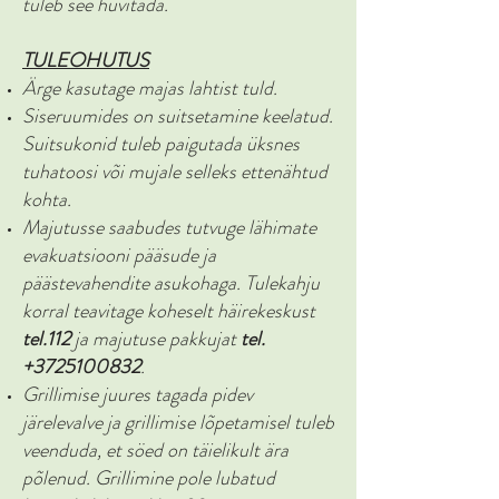
tuleb see hüvitada.
TULEOHUTUS
Ärge kasutage majas lahtist tuld.
Siseruumides on suitsetamine keelatud.
Suitsukonid tuleb paigutada üksnes
tuhatoosi või mujale selleks ettenähtud
kohta.
Majutusse saabudes tutvuge lähimate
evakuatsiooni pääsude ja
päästevahendite asukohaga. Tulekahju
korral teavitage koheselt häirekeskust
tel.112
ja majutuse pakkujat
tel.
+3725100832
.
Grillimise juures tagada pidev
järelevalve ja grillimise lõpetamisel tuleb
veenduda, et söed on täielikult ära
põlenud. Grillimine pole lubatud