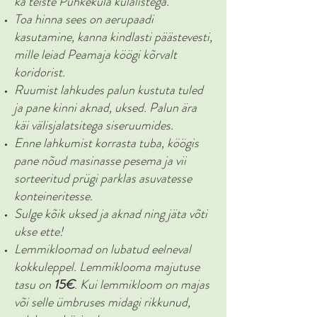
ka teiste Puhkeküla külalistega.
Toa hinna sees on aerupaadi
kasutamine, kanna kindlasti päästevesti,
mille leiad Peamaja köögi kõrvalt
koridorist.
Ruumist lahkudes palun kustuta tuled
ja pane kinni aknad, uksed. Palun ära
käi välisjalatsitega siseruumides.
Enne lahkumist korrasta tuba, köögis
pane nõud masinasse pesema ja vii
sorteeritud prügi parklas asuvatesse
konteineritesse.
Sulge kõik uksed ja aknad ning jäta võti
ukse ette!
Lemmikloomad on lubatud eelneval
kokkuleppel. Lemmiklooma majutuse
tasu on
15€
. Kui lemmikloom on majas
või selle ümbruses midagi rikkunud,