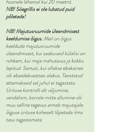
hoonele lähemal kui 20 meetrit.
NB! Söegrillis ei ole lubatud puid
põletada!
NB! Majutusruumide üleandmisest
keeldumise õigus.
Meil on õigus
keelduda majutusruumide
üleandmisest, kui saabuvaid külalisi on
rohkem, kui maja mahutavus ja kokku
lepitud. Samuti, kui ollakse ebakaines
või ebaadekvaatses olekus. Teostatud
ettemakseid sel juhul ei tagastata.
Ürituse kontrolli alt väljumine,
vandalism, korrale mitte allumine või
muu selline tegevus annab majutajale
õiguse ürituse koheselt lõpetada ilma
tasu tagastamata.