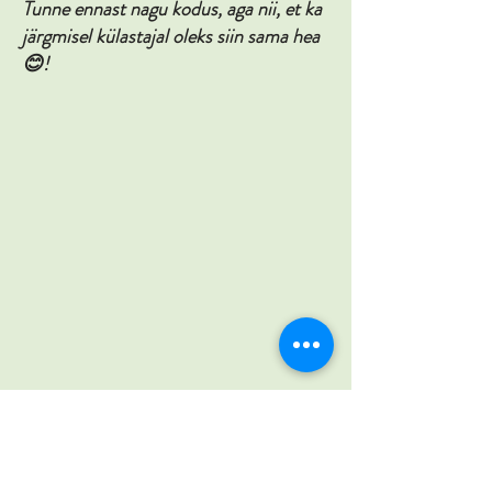
Tunne ennast nagu kodus, aga nii, et ka
järgmisel külastajal oleks siin sama hea
😊!
KONTAKT
OÜ Soomaa Puhkeküla
soomaapuhkekyla@gmail.com