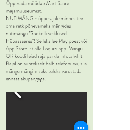
Õpperada möödub Mart Saare
majamuuseumist.
NUTIMÄNG - õpperajale minnes tee
oma retk põnevamaks mängides
nutimängu "Sookolli seiklused
Hüpassaares"! Selleks lae Play poest või
App Store-st alla Loquizi äpp. Mängu
QR koodi leiad raja parkla infotahvlilt.
Rajal on suhteliselt halb telefonilevi, siis
mängu mängimiseks tuleks varustada
ennast akupangaga.