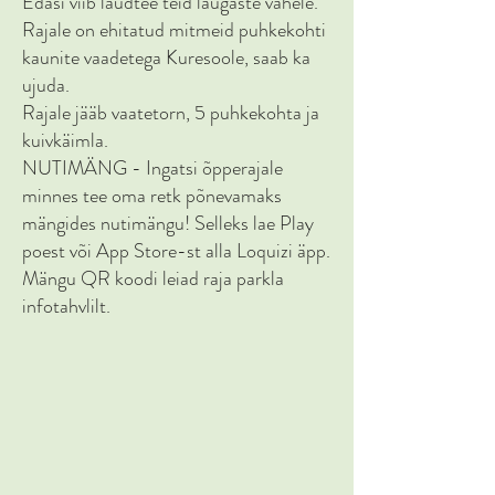
Edasi viib laudtee teid laugaste vahele.
Rajale on ehitatud mitmeid puhkekohti
kaunite vaadetega Kuresoole, saab ka
ujuda.
Rajale jääb vaatetorn, 5 puhkekohta ja
kuivkäimla.
NUTIMÄNG - Ingatsi õpperajale
minnes tee oma retk põnevamaks
mängides nutimängu! Selleks lae Play
poest või App Store-st alla Loquizi äpp.
Mängu QR koodi leiad raja parkla
infotahvlilt.