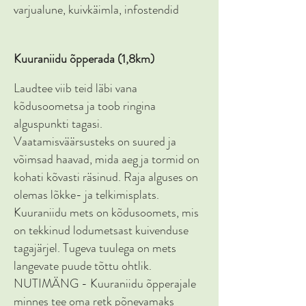
varjualune, kuivkäimla, infostendid
Kuuraniidu õpperada (1,8km)
Laudtee viib teid läbi vana
kõdusoometsa ja toob ringina
alguspunkti tagasi.
Vaatamisväärsusteks on suured ja
võimsad haavad, mida aeg ja tormid on
kohati kõvasti räsinud. Raja alguses on
olemas lõkke- ja telkimisplats.
Kuuraniidu mets on kõdusoomets, mis
on tekkinud lodumetsast kuivenduse
tagajärjel. Tugeva tuulega on mets
langevate puude tõttu ohtlik.
NUTIMÄNG - Kuuraniidu õpperajale
minnes tee oma retk põnevamaks