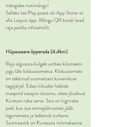
mängides nutimängu!
Selleks lae Play poest või App Store-st
alla Loquizi äpp. Mängu QR koodi leiad
raja parkla infotahvlilt.
Hüpassaare õpperada (4,4km)
Raja algusosa kulgeb umbes kilomeetri
jagu läbi kõdusoometsa. Kõdusoomets
on tekkinud soometsast kuivenduse
tagajärjel. Edasi liikudes hakkab
maapind tasapisi tõusma, olete jõudnud
Kuresoo raba serva. Soo on liigniiske
paik, kus osa taimejäänustest jääb
lagunemata ja ladestub turbana.
Soomaastik on Kuresoos mitmekesine.