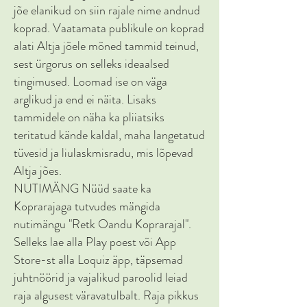
jõe elanikud on siin rajale nime andnud
koprad. Vaatamata publikule on koprad
alati Altja jõele mõned tammid teinud,
sest ürgorus on selleks ideaalsed
tingimused. Loomad ise on väga
arglikud ja end ei näita. Lisaks
tammidele on näha ka pliiatsiks
teritatud kände kaldal, maha langetatud
tüvesid ja liulaskmisradu, mis lõpevad
Altja jões.
NUTIMÄNG Nüüd saate ka
Koprarajaga tutvudes mängida
nutimängu "Retk Oandu Koprarajal".
Selleks lae alla Play poest või App
Store-st alla Loquiz äpp, täpsemad
juhtnöörid ja vajalikud paroolid leiad
raja algusest väravatulbalt. Raja pikkus