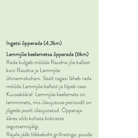
Ingatsi õpperada (4,3km)
Lemmjõe keelemetsa õpperada (6km)
Rada kulgeb mööda Raudna jõe kallast
kuni Raudna ja Lemmjõe
ühinemiskohani. Sealt tagasi läheb rada
mööda Lemmjõe kallast ja lõpeb taas
Kuusekääral. Lemmjõe keelemets on
lammimets, mis üleujutuse perioodil on
jõgede poolt üleujutatud. Õpperaja
ääres võib kohata kobraste
tegutsemisjälgi.
Rajale jääb lõkkekoht grillrestiga, puude