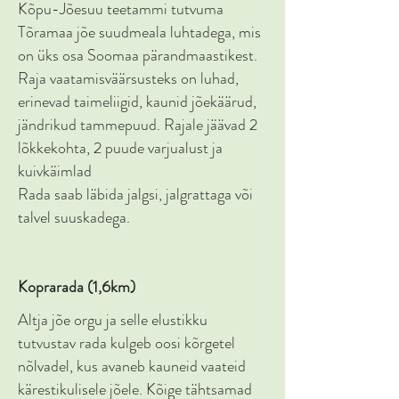
Kõpu-Jõesuu teetammi tutvuma
Tõramaa jõe suudmeala luhtadega, mis
on üks osa Soomaa pärandmaastikest.
Raja vaatamisväärsusteks on luhad,
erinevad taimeliigid, kaunid jõekäärud,
jändrikud tammepuud. Rajale jäävad 2
lõkkekohta, 2 puude varjualust ja
kuivkäimlad
Rada saab läbida jalgsi, jalgrattaga või
talvel suuskadega.
Koprarada (1,6km)
Altja jõe orgu ja selle elustikku
tutvustav rada kulgeb oosi kõrgetel
nõlvadel, kus avaneb kauneid vaateid
kärestikulisele jõele. Kõige tähtsamad